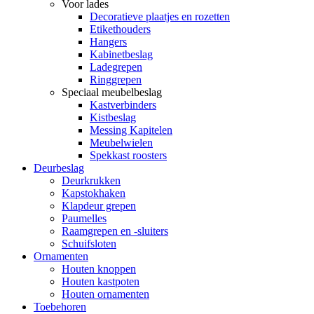
Voor lades
Decoratieve plaatjes en rozetten
Etikethouders
Hangers
Kabinetbeslag
Ladegrepen
Ringgrepen
Speciaal meubelbeslag
Kastverbinders
Kistbeslag
Messing Kapitelen
Meubelwielen
Spekkast roosters
Deurbeslag
Deurkrukken
Kapstokhaken
Klapdeur grepen
Paumelles
Raamgrepen en -sluiters
Schuifsloten
Ornamenten
Houten knoppen
Houten kastpoten
Houten ornamenten
Toebehoren