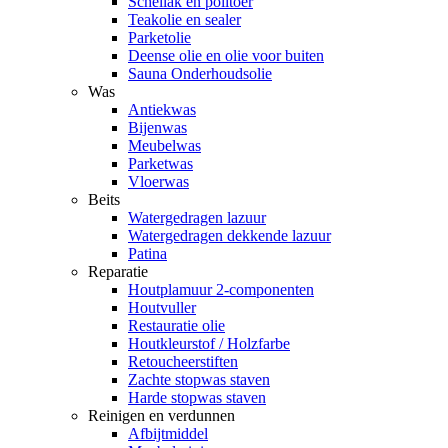
Schellak en politoer
Teakolie en sealer
Parketolie
Deense olie en olie voor buiten
Sauna Onderhoudsolie
Was
Antiekwas
Bijenwas
Meubelwas
Parketwas
Vloerwas
Beits
Watergedragen lazuur
Watergedragen dekkende lazuur
Patina
Reparatie
Houtplamuur 2-componenten
Houtvuller
Restauratie olie
Houtkleurstof / Holzfarbe
Retoucheerstiften
Zachte stopwas staven
Harde stopwas staven
Reinigen en verdunnen
Afbijtmiddel