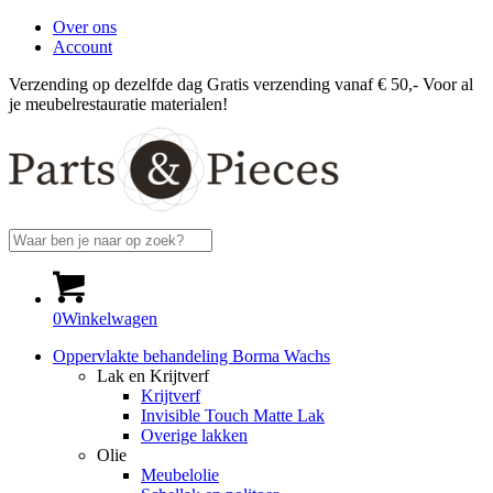
Over ons
Account
Verzending op dezelfde dag
Gratis verzending vanaf € 50,-
Voor al
je meubelrestauratie materialen!
0
Winkelwagen
Oppervlakte behandeling Borma Wachs
Lak en Krijtverf
Krijtverf
Invisible Touch Matte Lak
Overige lakken
Olie
Meubelolie