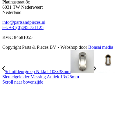
Platinastraat 8c
6031 TW Nederweert
Nederland
info@partsandpieces.nl
tel: +31(0)495-721125
KvK: 84681055
Copyright Parts & Pieces BV
•
Webshop door
Bonsai media
Schuifdeurgreep Nikkel 108x38mm
Sleutelgeleider Messing Antiek 13x25mm
Scroll naar bovenzijde