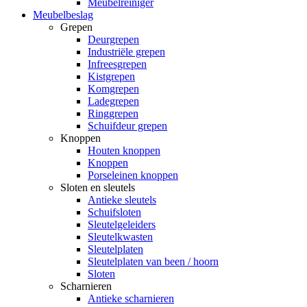
Meubelreiniger
Meubelbeslag
Grepen
Deurgrepen
Industriële grepen
Infreesgrepen
Kistgrepen
Komgrepen
Ladegrepen
Ringgrepen
Schuifdeur grepen
Knoppen
Houten knoppen
Knoppen
Porseleinen knoppen
Sloten en sleutels
Antieke sleutels
Schuifsloten
Sleutelgeleiders
Sleutelkwasten
Sleutelplaten
Sleutelplaten van been / hoorn
Sloten
Scharnieren
Antieke scharnieren