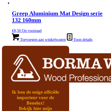
Greep Aluminium Mat Design serie
132 160mm
€
8,50
Op voorraad
Toevoegen aan winkelwagen
Toon details
Ik ben de enige officiële
importeur voor de
Benelux!
Bekijk hier mijn