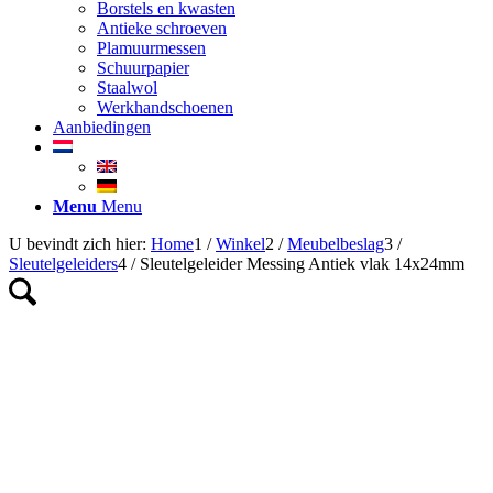
Borstels en kwasten
Antieke schroeven
Plamuurmessen
Schuurpapier
Staalwol
Werkhandschoenen
Aanbiedingen
Menu
Menu
U bevindt zich hier:
Home
1
/
Winkel
2
/
Meubelbeslag
3
/
Sleutelgeleiders
4
/
Sleutelgeleider Messing Antiek vlak 14x24mm