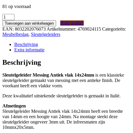
81 op voorraad
Sleutelgeleider
Messing
Hulp nodig?
Toevoegen aan winkelwagen
Antiek
EAN:
8032202076073
Artikelnummer:
4769024115
Categorieën:
vlak
Meubelbeslag
,
Sleutelgeleiders
14x24mm
aantal
Beschrijving
Extra informatie
Beschrijving
Sleutelgeleider Messing Antiek vlak 14x24mm
is een klassieke
sleutelgeleider gemaakt van messing met een antieke finish. De
voorkant heeft een vlakke vorm.
Deze kwalitatief uitstekende sleutelgeleider is gemaakt in Italië.
Afmetingen
Sleutelgeleider Messing Antiek vlak 14x24mm heeft een breedte
van 14mm en een hoogte van 24mm. Na montage steekt deze
sleutelgeleider ongeveer 3mm uit. De infreesmaten zijn
10mmx20x5mm.