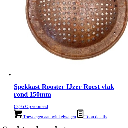
Spekkast Rooster IJzer Roest vlak
rond 150mm
€
7,95
Op voorraad
Toevoegen aan winkelwagen
Toon details