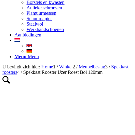
Borstels en kwasten
Antieke schroeven
Plamuurmessen
Schuurpapier
Staalwol
Werkhandschoenen
Aanbiedingen
Menu
Menu
U bevindt zich hier:
Home
1
/
Winkel
2
/
Meubelbeslag
3
/
Spekkast
roosters
4
/
Spekkast Rooster IJzer Roest Bol 120mm