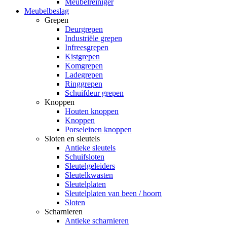
Meubelreiniger
Meubelbeslag
Grepen
Deurgrepen
Industriële grepen
Infreesgrepen
Kistgrepen
Komgrepen
Ladegrepen
Ringgrepen
Schuifdeur grepen
Knoppen
Houten knoppen
Knoppen
Porseleinen knoppen
Sloten en sleutels
Antieke sleutels
Schuifsloten
Sleutelgeleiders
Sleutelkwasten
Sleutelplaten
Sleutelplaten van been / hoorn
Sloten
Scharnieren
Antieke scharnieren