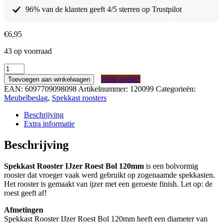
96% van de klanten geeft 4/5 sterren op Trustpilot
€
6,95
43 op voorraad
Spekkast
Rooster
Hulp nodig?
Toevoegen aan winkelwagen
IJzer
EAN:
6097709098098
Artikelnummer:
120099
Categorieën:
Roest
Meubelbeslag
,
Spekkast roosters
Bol
120mm
Beschrijving
aantal
Extra informatie
Beschrijving
Spekkast Rooster IJzer Roest Bol 120mm
is een bolvormig
rooster dat vroeger vaak werd gebruikt op zogenaamde spekkasten.
Het rooster is gemaakt van ijzer met een geroeste finish. Let op: de
roest geeft af!
Afmetingen
Spekkast Rooster IJzer Roest Bol 120mm heeft een diameter van