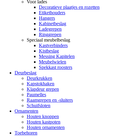
Voor lades
Decoratieve plaatjes en rozetten
Etikethouders
Hangers
Kabinetbeslag
Ladegrepen
Ringgrepen
Speciaal meubelbeslag
Kastverbinders
Kistbeslag
Messing Kapitelen
Meubelwielen
Spekkast roosters
Deurbeslag
Deurkrukken
Kapstokhaken
Klapdeur grepen
Paumelles
Raamgrepen en -sluiters
Schuifsloten
Ornamenten
Houten knoppen
Houten kastpoten
Houten ornamenten
Toebehoren