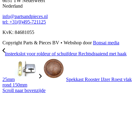
6031 TW Nederweert
Nederland
info@partsandpieces.nl
tel: +31(0)495-721125
KvK: 84681055
Copyright Parts & Pieces BV
•
Webshop door
Bonsai media
Insteekslot voor roldeur of schuifdeur Rechtsdraaiend met haak
25mm
Spekkast Rooster IJzer Roest vlak
rond 150mm
Scroll naar bovenzijde