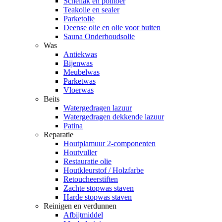
Schellak en politoer
Teakolie en sealer
Parketolie
Deense olie en olie voor buiten
Sauna Onderhoudsolie
Was
Antiekwas
Bijenwas
Meubelwas
Parketwas
Vloerwas
Beits
Watergedragen lazuur
Watergedragen dekkende lazuur
Patina
Reparatie
Houtplamuur 2-componenten
Houtvuller
Restauratie olie
Houtkleurstof / Holzfarbe
Retoucheerstiften
Zachte stopwas staven
Harde stopwas staven
Reinigen en verdunnen
Afbijtmiddel