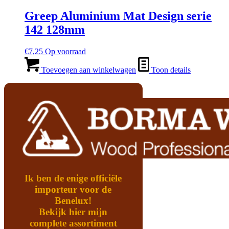
Greep Aluminium Mat Design serie
142 128mm
€
7,25
Op voorraad
Toevoegen aan winkelwagen
Toon details
Ik ben de enige officiële
importeur voor de
Benelux!
Bekijk hier mijn
complete assortiment